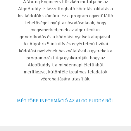
A Young Engineers büszkén mutatja be az
AlgoBuddy-t: kézzelfogható kódolás-oktatás a
kis kódolók számára. Ez a program egyedülálló
lehetőséget nyújt az óvodásoknak, hogy
megismerkedjenek az algoritmikus
gondolkodás és a kódolási nyelvek alapjaival.
Az Algobrix® intuitív és egyértelmű fizikai
kódolási nyelvének használatával a gyerekek a
programozást úgy gyakorolják, hogy az
AlgoBuddy-t a mindennapi életükből
merítkezve, különféle izgalmas feladatok
végrehajtására utasítják.
MÉG TÖBB INFORMÁCIÓ AZ ALGO BUDDY-RÓL