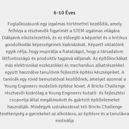
6-10 Éves
Foglalkozásunk egy izgalmas történettel kezdődik, amely
felhívja a résztvevők figyelmét a STEM izgalmas világára.
Diákjaink elkötelezettek, és ez elősegíti a képzelet és a kritikus
gondolkodás képességeinek kiaknázását. Képzett oktatóink
egyik célja, hogy inspirálja a fiatalságot, hogy a társadalom
létfontosságú és produktív tagjaivá váljanak. Az építőkockákat
más elektronikai eszközökkel és mechanikus alkatrészekkel
együtt használva tanulóink fejlesztik építési készségeiket. A
tanórák egy rövid bemutatóval kezdődnek, amelyet azonnal a
Young Engineers modellek építése követ. A Bricks Challenge
résztvevői kizárólag a Young Engineers kutató- és fejlesztési
csoportja által megálmodott és gyártott építőelemeket
használják. Mindegyik szórakozással teli Bricks Challenge
tevékenység a gyerekeket az alkotásra, az építésre és a tanulásra
motiválja