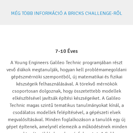
MÉG TÖBB INFORMÁCIÓ A BRICKS CHALLENGE-RŐL
7-10 Éves
A Young Engineers Galileo Technic programjában részt
vevő diákok megtanulják, hogyan kell problémamegoldani
gépészmérnöki szempontból, új matematikai és fizikai
készségeik felhasználásával. A törekvő mérnökök
csoportosan dolgoznak, hogy összetettebb modellek
elkészítésével javítsák építési készségeiket. A Galileo
Technic magas szintű tematikus tanulmányokat kínál, a
csodálatos modellek felépítésével, a gépészeti elvek
megvalósításával. Minden foglalkozáson a tanulók egy új
gépet építenek, amelynél elemezik a működésének minden