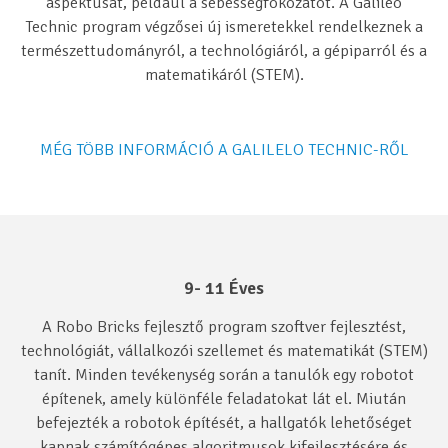
aspektusát, például a sebességfokozatot. A Galileo
Technic program végzősei új ismeretekkel rendelkeznek a
természettudományról, a technológiáról, a gépiparról és a
matematikáról (STEM).
MÉG TÖBB INFORMÁCIÓ A GALILELO TECHNIC-RŐL
9- 11 Éves
A Robo Bricks fejlesztő program szoftver fejlesztést,
technológiát, vállalkozói szellemet és matematikát (STEM)
tanít. Minden tevékenység során a tanulók egy robotot
építenek, amely különféle feladatokat lát el. Miután
befejezték a robotok építését, a hallgatók lehetőséget
kapnak számítógépes algoritmusok kifejlesztésére és