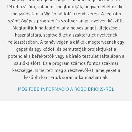
létrehozására, valamint megtanulják, hogyan lehet ezeket
megvalósítani a WeDo kódolási rendszeren. A legtöbb
számítógépes program és szoftver angol nyelven készült.
Megtanítjuk hallgatóinkat a helyes angol kifejezések
használatára, segítve őket a szakterület nyelvének
fejlesztésében. A tanév végén a diákok megterveznek egy
gépet és egy kódot, és bemutatják projektjüket a
potenciális befektetők vagy a bíráló testület (általában a
szülők) előtt. Ez a program számos fontos szakmai
készséggel ismerteti meg a résztvevőket, amelyeket a
későbbi karrierjük során alkalmazhatnak.
MÉG TÖBB INFORMÁCIÓ A ROBO BRICKS-RŐL