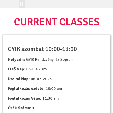
Online tanulás
Workshop-ajánló
Class Registration
CURRENT CLASSES
GYIK szombat 10:00-11:30
Helyszín:
GYIK Rendzvényház Sopron
Első Nap:
03-08-2025
Utolsó Nap:
06-07-2025
Foglalkozás ezdete:
10:00 am
Foglalkozás Vége:
11:30 am
Órák Száma:
1